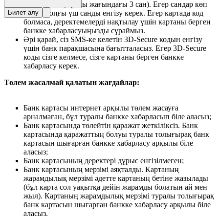
— картаның артқы жағындағы 3 сан). Егер сандар көп
Билет алу
болса, соңғы үш санды енгізу керек. Егер картада код
болмаса, деректемелерді нақтылау үшін картаны берген
банкке хабарласуыңызды сұраймыз.
Әрі қарай, сіз SMS-ке келетін 3D-Secure кодын енгізу
үшін банк парақшасына бағытталасыз. Егер 3D-Secure
коды сізге келмесе, сізге картаны берген банкке
хабарласу керек.
Төлем жасалмай қалатын жағдайлар:
Банк картасы интернет арқылы төлем жасауға
арналмаған, бұл туралы банкке хабарласып біле аласыз;
Банк картасында төлейтін қаражат жеткіліксіз. Банк
картасында қаражаттың болуы туралы толығырақ банк
картасын шығарған банкке хабарласу арқылы біле
аласыз;
Банк картасының деректері дұрыс енгізілмеген;
Банк картасының мерзімі аяқталды. Картаның
жарамдылық мерзімі әдетте картаның бетіне жазылады
(бұл карта сол уақытқа дейін жарамды болатын ай мен
жыл). Картаның жарамдылық мерзімі туралы толығырақ
банк картасын шығарған банкке хабарласу арқылы біле
аласыз.