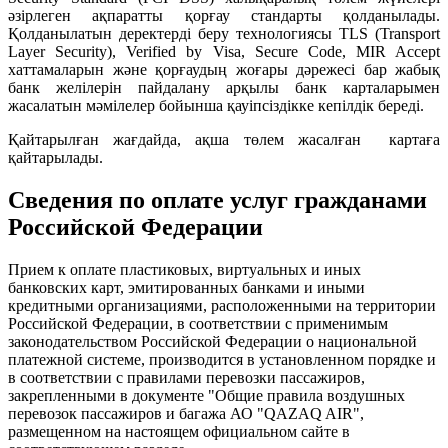
әзірлеген ақпаратты қорғау стандарты қолданылады.
Қолданылатын деректерді беру технологиясы TLS (Transport
Layer Security), Verified by Visa, Secure Code, MIR Accept
хаттамаларын және қорғаудың жоғары дәрежесі бар жабық
банк желілерін пайдалану арқылы банк карталарымен
жасалатын мәмілелер бойынша қауіпсіздікке кепілдік береді.
Қайтарылған жағдайда, ақша төлем жасалған картаға
қайтарылады.
Сведения по оплате услуг гражданами
Российской Федерации
Прием к оплате пластиковых, виртуальных и иных
банковских карт, эмитированных банками и иными
кредитными организациями, расположенными на территории
Российской Федерации, в соответствии с применимым
законодательством Российской Федерации о национальной
платежной системе, производится в установленном порядке и
в соответствии с правилами перевозки пассажиров,
закрепленными в документе "Общие правила воздушных
перевозок пассажиров и багажа АО "QAZAQ AIR",
размещенном на настоящем официальном сайте в