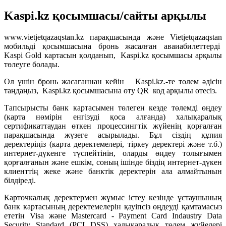
Kaspi.kz қосымшасы/сайты арқылы
www.vietjetqazaqstan.kz парақшасында және Vietjetqazaqstan
мобильді қосымшасына бронь жасалған аваиабилеттерді
Kaspi Gold картасын қолданып, Kaspi.kz қосымшасы арқылы
төлеуге болады.
Ол үшін бронь жасағаннан кейін Kaspi.kz.-те төлем әдісін
таңдаңыз, Kaspi.kz қосымшасына өту QR код арқылы өтесіз.
Тапсырысты банк картасымен төлеген кезде төлемді өңдеу
(карта нөмірін енгізуді қоса алғанда) халықаралық
сертификаттаудан өткен процессингтік жүйенің қорғалған
парақшасында жүзеге асырылады. Бұл сіздің құпия
деректеріңіз (карта деректемелері, тіркеу деректері және т.б.)
интернет-дүкенге түспейтінін, оларды өңдеу толығымен
қорғалғанын және ешкім, соның ішінде біздің интернет-дүкен
клиенттің жеке және банктік деректерін ала алмайтынын
білдіреді.
Карточкалық деректермен жұмыс істеу кезінде ұстаушының
банк картасының деректемелерін қауіпсіз өңдеуді қамтамасыз
ететін Visa және Мastercard - Payment Сard Indaustry Data
Security Standard (PCI DSS) халықаралық төлем жүйелері