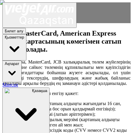
Билет алу
Visa, MasterCard, American Express
Қызметтер
төлем картасының көмегімен сатып
алуға болады.
Төлем Visa, MasterCard, JCB халықаралық төлем жүйелерінің
Ақпарат
ережелеріне сәйкес төлемнің құпиялылығы мен қауіпсіздігін
сақтау қағидаттары бойынша жүзеге асырылады, ол үшін
деректерді тексерудің, шифрлаудың және жабық байланыс
арналары арқылы берудің ең заманауи әдістері қолданылады.
Мансап
Қазақша
Төлем үшін мыналарды енгізу қажет:
Карта нөмірі (картаның алдыңғы жағындағы 16 сан,
сандарды арасына бос орын қалдырмай енгізіңіз);
Карта иесінің есімі (латын әріптерімен);
Картаның жарамдылық мерзімі (картаның алдыңғы
жағында көрсетілген ай мен жыл;
Үш таңбалы қауіпсіздік коды (CVV немесе CVV2 коды