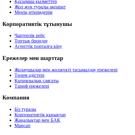
Қосымша қызметтер
Жол жүк туралы ақпарат
Менің өтінімдерім
Корпоративтік тұтынушы
Чартерлік рейс
Топтық брондау
Агенттік порталға кіру
Ережелер мен шарттар
Жолаушылар мен жолжүкті тасымалдау ережелері
Төлем әдістері
Құпиялылық саясаты
Тариф ережелері
Компания
Біз туралы
Корпоративтік құқықтар
Жаңалықтар мен БАҚ
Мансап