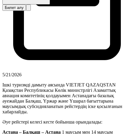
Билет алу
5/21/2026
Ішкі туризмді дамыту аясында VIETJET QAZAQSTAN
Қазақстан Республикасы Көлік министрлігі Азаматтық
авиация комитетінің қолдауымен Астанадағы базалық
әуежайдан Балқаш, Үржар және Үшарал бағыттарына
маусымдық субсидияланатын рейстердің іске қосылғанын
хабарлайды.
Әуе рейстері келесі кесте бойынша орындалады:
Астана – Балқаш – Астана
1 маусым мен 14 маусым