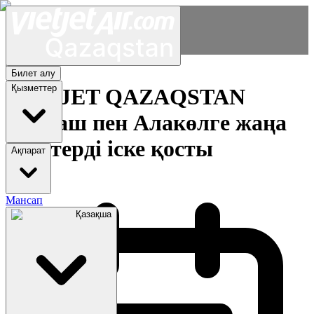
Билет алу
Қызметтер
VIETJET QAZAQSTAN
Балқаш пен Алакөлге жаңа
рейстерді іске қосты
Ақпарат
Мансап
Қазақша