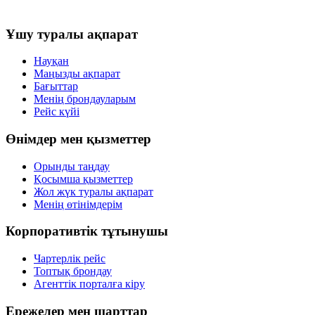
Ұшу туралы ақпарат
Науқан
Маңызды ақпарат
Бағыттар
Менің брондауларым
Рейс күйі
Өнімдер мен қызметтер
Орынды таңдау
Қосымша қызметтер
Жол жүк туралы ақпарат
Менің өтінімдерім
Корпоративтік тұтынушы
Чартерлік рейс
Топтық брондау
Агенттік порталға кіру
Ережелер мен шарттар