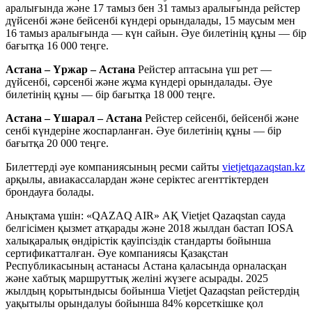
аралығында және 17 тамыз бен 31 тамыз аралығында рейстер
дүйсенбі және бейсенбі күндері орындалады, 15 маусым мен
16 тамыз аралығында — күн сайын. Әуе билетінің құны — бір
бағытқа 16 000 теңге.
Астана – Үржар – Астана
Рейстер аптасына үш рет —
дүйсенбі, сәрсенбі және жұма күндері орындалады. Әуе
билетінің құны — бір бағытқа 18 000 теңге.
Астана – Үшарал – Астана
Рейстер сейсенбі, бейсенбі және
сенбі күндеріне жоспарланған. Әуе билетінің құны — бір
бағытқа 20 000 теңге.
Билеттерді әуе компаниясының ресми сайты
vietjetqazaqstan.kz
арқылы, авиакассалардан және серіктес агенттіктерден
брондауға болады.
Анықтама үшін: «QAZAQ AIR» АҚ Vietjet Qazaqstan сауда
белгісімен қызмет атқарады және 2018 жылдан бастап IOSA
халықаралық өндірістік қауіпсіздік стандарты бойынша
сертификатталған. Әуе компаниясы Қазақстан
Республикасының астанасы Астана қаласында орналасқан
және хабтық маршруттық желіні жүзеге асырады. 2025
жылдың қорытындысы бойынша Vietjet Qazaqstan рейстердің
уақытылы орындалуы бойынша 84% көрсеткішке қол