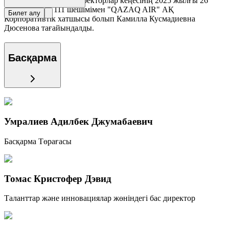
"QAZAQ AIR" АҚ Директорлар кеңесінің 2025 жылғы 26
тамыздағы № 111 шешімімен "QAZAQ AIR" АҚ
Билет алу
Корпоративтік хатшысы болып Камилла Кусмадиевна
Дюсенова тағайындалды.
Басқарма
Умралиев Адилбек Джумабаевич
Басқарма Төрағасы
Томас Кристофер Дэвид
Таланттар және инновациялар жөніндегі бас директор