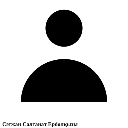
Сәтжан Салтанат Ерболқызы