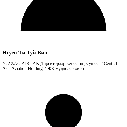
Нгуен Ти Туй Бин
"QAZAQ AIR" АҚ Директорлар кеңесінің мүшесі, "Central
Asia Aviation Holdings" ЖК мүдделер өкілі