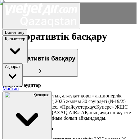
Билет алу
Корпоративтік басқару
Қызметтер
Корпоративтік басқару
Ақпарат
Сыртқы аудитор
Мансап
Қазақша
«Самұрық-Қазына» ұлттық әл-ауқат қоры» акционерлік
қоғамы Басқармасының 2025 жылғы 30 сәуірдегі (№19/25
хаттама) шешіміне сәйкес, «ПрайсуотерхаусКуперс» ЖШС
2025–2027 жылдары «QAZAQ AIR» АҚ-ның аудитін жүзеге
асыратын аудиторлық ұйым болып айқындалды.
Корпоративтік хатшы