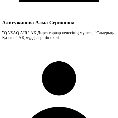
Алигужинова Алма Сериковна
"QAZAQ AIR" АҚ Директорлар кеңесінің мүшесі, "Самұрық-
Қазына" АҚ мүдделерінің өкілі