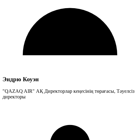
Эндрю Коуэн
"QAZAQ AIR" АҚ Директорлар кеңесінің төрағасы, Тәуелсіз
директоры