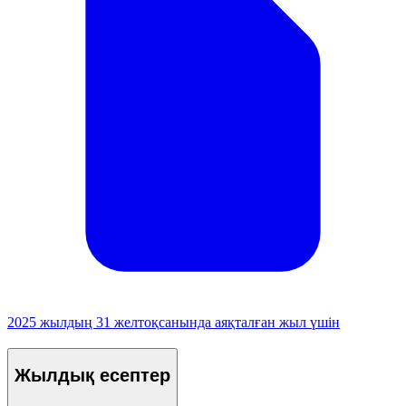
2025 жылдың 31 желтоқсанында аяқталған жыл үшін
Жылдық есептер