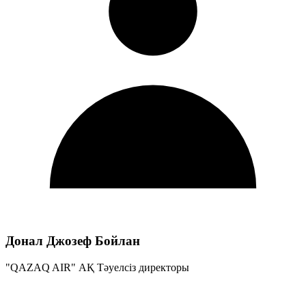
Донал Джозеф Бойлан
"QAZAQ AIR" АҚ Тәуелсіз директоры