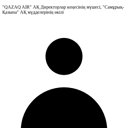
"QAZAQ AIR" АҚ Директорлар кеңесінің мүшесі, "Самұрық-
Қазына" АҚ мүдделерінің өкілі