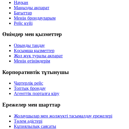
Науқан
Маңызды ақпарат
Бағыттар
Менің брондауларым
Рейс күйі
Өнімдер мен қызметтер
Орынды таңдау
Қосымша қызметтер
Жол жүк туралы ақпарат
Менің өтінімдерім
Корпоративтік тұтынушы
Чартерлік рейс
Топтық брондау
Агенттік порталға кіру
Ережелер мен шарттар
Жолаушылар мен жолжүкті тасымалдау ережелері
Төлем әдістері
Құпиялылық саясаты