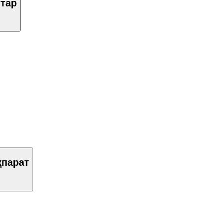
тар
қпарат