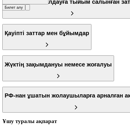
Ұшақта тасымалдауға тыйым салынған зат
Билет алу
Қауіпті заттар мен бұйымдар
Жүктің зақымдануы немесе жоғалуы
РФ-нан ұшатын жолаушыларға арналған а
Ұшу туралы ақпарат