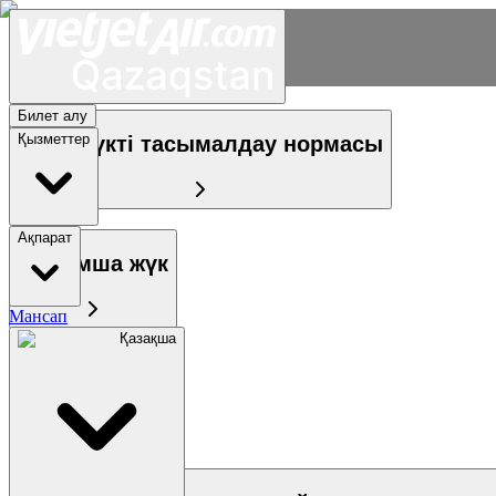
Билет алу
Қызметтер
Тегін жүкті тасымалдау нормасы
Ақпарат
Қосымша жүк
Мансап
Қазақша
Қол жүгі