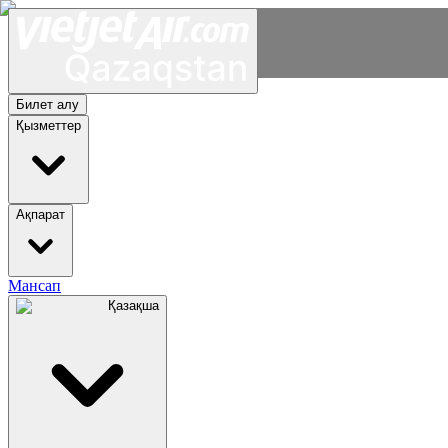
Билет алу
Қызметтер
Ақпарат
Мансап
Қазақша